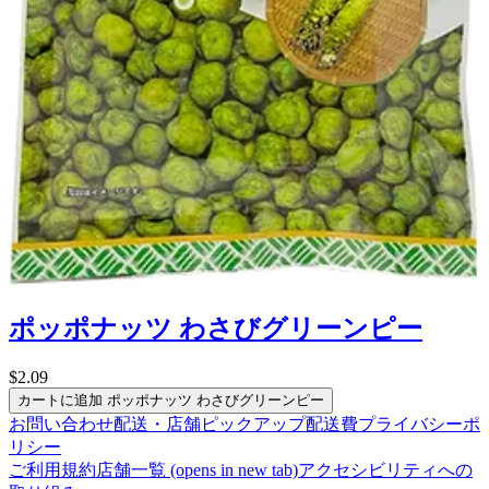
ポッポナッツ わさびグリーンピー
$2.09
カートに追加
ポッポナッツ わさびグリーンピー
お問い合わせ
配送・店舗ピックアップ
配送費
プライバシーポ
リシー
ご利用規約
店舗一覧
(opens in new tab)
アクセシビリティへの