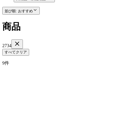
並び順
:
おすすめ
商品
2734
すべてクリア
9件