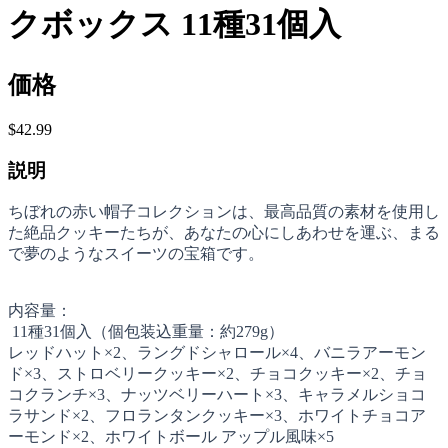
クボックス 11種31個入
価格
$42.99
説明
ちぼれの赤い帽子コレクションは、最高品質の素材を使用し
た絶品クッキーたちが、あなたの心にしあわせを運ぶ、まる
で夢のようなスイーツの宝箱です。
内容量：
11種31個入（個包装込重量：約279g）
レッドハット×2、ラングドシャロール×4、バニラアーモン
ド×3、ストロベリークッキー×2、チョコクッキー×2、チョ
コクランチ×3、ナッツベリーハート×3、キャラメルショコ
ラサンド×2、フロランタンクッキー×3、ホワイトチョコア
ーモンド×2、ホワイトボール アップル風味×5