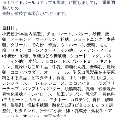
※ホワイトボール（アップル風味）に関しましては、重量調
整のため、
個数が前後する場合がございます。
原材料：
小麦粉(日本国内製造)、チョコレート、バター、砂糖、液
卵、アーモンド、マーガリン、粉糖、ショートニング、麦芽
糖、クリーム、でん粉、蜂蜜、ウエハース(小麦粉、もち
粉、ワキシ―コーンスターチ、その他)、フィアンティーヌ
(小麦粉、砂糖、果糖ぶどう糖液糖、ショートニング、バタ
ー、その他)、水飴、チョコレートスプレッドＢ、デキスト
リン、乾燥いちご加工品、牛乳、加糖れん乳、全粉乳、乾燥
卵、ココアパウダー、オートミール、乳又は乳製品を主要原
料とする食品、ピスタチオ、食塩、オリゴ糖、食用油脂、オ
レンジペースト、レモンジュース、ココアバター、ラズベリ
ーチップ、パンプキンパウダー、脱脂粉乳、乳糖、砂糖混合
異性化液糖／トレハロース、加工デンプン、乳化剤、着色料
(アカビート、カラメル、アナトー、カロテン)、香料、酸味
料、膨張剤、増粘多糖類、酸化防止剤(ビタミンＥ)、ｐＨ調
整剤、ビタミンＣ、(一部に小麦・卵・乳成分・落花生・ア
ーモンド・オレンジ・大豆を含む)