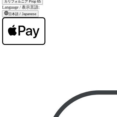
カリフォルニア Prop 65
Language /
表示言語
:
日本語
/
Japanese