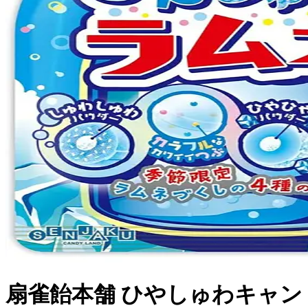
扇雀飴本舗 ひやしゅわキャン