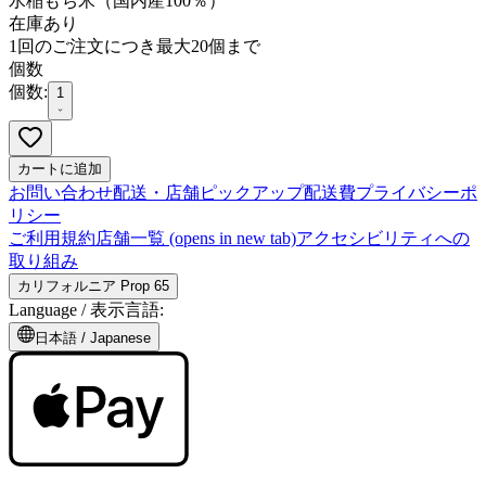
水稲もち米（国内産100％）
在庫あり
1回のご注文につき最大20個まで
個数
個数:
1
カートに追加
お問い合わせ
配送・店舗ピックアップ
配送費
プライバシーポ
リシー
ご利用規約
店舗一覧
(opens in new tab)
アクセシビリティへの
取り組み
カリフォルニア Prop 65
Language /
表示言語
:
日本語
/
Japanese