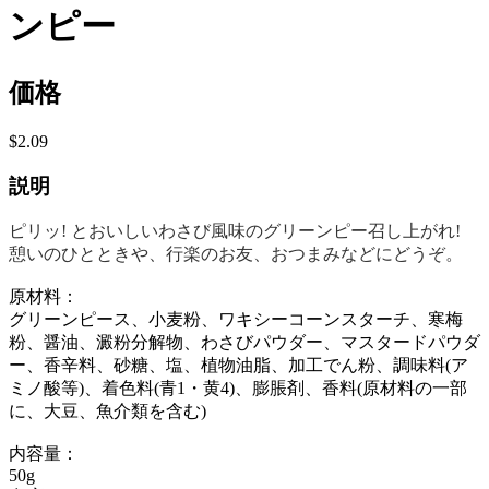
ンピー
価格
$2.09
説明
ピリッ! とおいしいわさび風味のグリーンピー召し上がれ!
憩いのひとときや、行楽のお友、おつまみなどにどうぞ。
原材料：
グリーンピース、小麦粉、ワキシーコーンスターチ、寒梅
粉、醤油、澱粉分解物、わさびパウダー、マスタードパウダ
ー、香辛料、砂糖、塩、植物油脂、加工でん粉、調味料(ア
ミノ酸等)、着色料(青1・黄4)、膨脹剤、香料(原材料の一部
に、大豆、魚介類を含む)
内容量：
50g