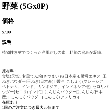
野菜 (5Gx8P)
価格
$7.99
説明
植物性素材でつくった洋風だしの素、野菜の旨みが凝縮。
原材料：
食塩(天塩), 甘藷でん粉[さつまいも(日本産)], 酵母エキス, 玉
ねぎパウダー[玉ねぎ(日本産)], 醤油, こしょう(マレーシア、
ベトナム、インド、カンボジア、インドネシア他), セロリパ
ウダー[セロリ(インド)], にんじんパウダー[にんじん(日本
産)], にんにくパウダー[にんにく(アメリカ)]
在庫あり
1回のご注文につき最大20個まで