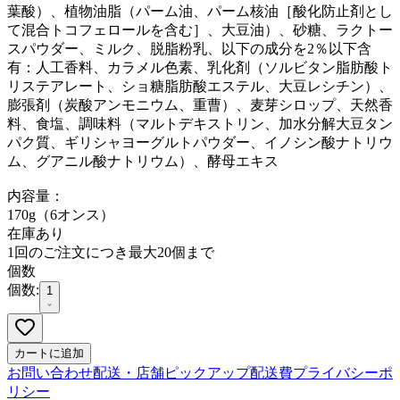
葉酸）、植物油脂（パーム油、パーム核油［酸化防止剤とし
て混合トコフェロールを含む］、大豆油）、砂糖、ラクトー
スパウダー、ミルク、脱脂粉乳、以下の成分を2％以下含
有：人工香料、カラメル色素、乳化剤（ソルビタン脂肪酸ト
リステアレート、ショ糖脂肪酸エステル、大豆レシチン）、
膨張剤（炭酸アンモニウム、重曹）、麦芽シロップ、天然香
料、食塩、調味料（マルトデキストリン、加水分解大豆タン
パク質、ギリシャヨーグルトパウダー、イノシン酸ナトリウ
ム、グアニル酸ナトリウム）、酵母エキス
内容量：
170g（6オンス）
在庫あり
1回のご注文につき最大20個まで
個数
個数:
1
カートに追加
お問い合わせ
配送・店舗ピックアップ
配送費
プライバシーポ
リシー