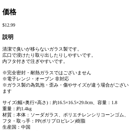
価格
$12.99
説明
清潔で臭いが移らないガラス製です。
広口で浸けたり取り出したりしやすいです。
内フタ付きで注ぎやすいです。
※完全密封・耐熱ガラスではございません
※電子レンジ・オーブン 非対応
※ガラス製の為気泡・歪み・傷やサイズが違う場合がござい
ます
サイズ(幅×奥行×高さ)：約16.5×16.5×29.0cm、容量：1.8
重量：約1.4kg
材質：本体：ソーダガラス、ポリエチレンシリコーンゴム、
フタ・取っ手：PP(ポリプロピレン)樹脂
生産国：中国