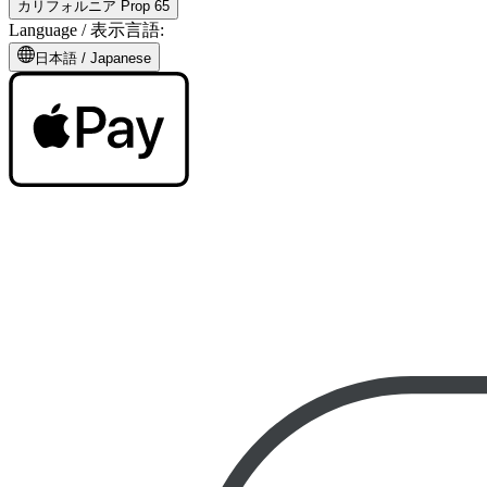
カリフォルニア Prop 65
Language /
表示言語
:
日本語
/
Japanese