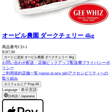
オービル農園 ダークチェリー 4kg
商品番号
CD-3
$187.00
カートに追加
オービル農園 ダークチェリー 4kg
お問い合わせ
配送・店舗ピックアップ
配送費
プライバシーポ
リシー
ご利用規約
店舗一覧
(opens in new tab)
アクセシビリティへの
取り組み
カリフォルニア Prop 65
Language /
表示言語
:
日本語
/
Japanese