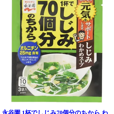
永谷園 1杯でしじみ70個分のちから わ