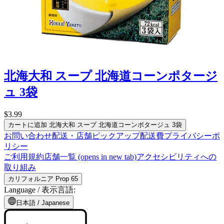
北海大和 スープ 北海道コーンポタージ
ュ 3袋
$3.99
カートに追加
北海大和 スープ 北海道コーンポタージュ 3袋
お問い合わせ
配送・店舗ピックアップ
配送費
プライバシーポ
リシー
ご利用規約
店舗一覧
(opens in new tab)
アクセシビリティへの
取り組み
カリフォルニア Prop 65
Language /
表示言語
:
日本語
/
Japanese